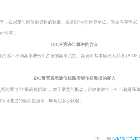
，在规定时间传输资料的数量，通常以bps作计算单位。譬如内存带宽、
“带宽”。
IDC带宽在计算中的含义
种不同频率成分所占据的频率范围。频宽对基本输出入系统 (BIOS 
IDC带宽表示通信线路所能传送数据的能力
所能通过的“最高数据率”。对于带宽的概念，比较形象的一个比喻是高
的带宽是指网络可通过的最高数据率，即每秒多少比特。
下一篇:
VMS与V