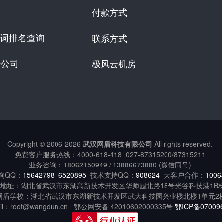
付款方式
词排名查询
联系方式
O公司
极风云机房
Copyright © 2006-
2026
武汉网盾科技有限公司
All rights reserved.
免费客户服务热线：
4000-618-418
027-87315200/87315211
业务咨询：18062150949 / 13886673880 (微信同号)
询QQ：
15642798
6520895
技术支持QQ：
908624
大客户合作：
1006
地址：湖北省武汉市东湖高新技术开发区华师园北路18号光谷科技港1B
网盾学校：湖北省武汉市东湖新技术开发区武大科技园兴业楼北楼1单元2
ail：root@wangdun.cn 鄂公网安备 42010602000335号
鄂ICP备07009