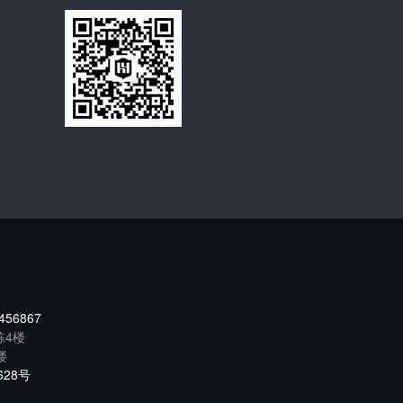
456867
栋4楼
楼
628号