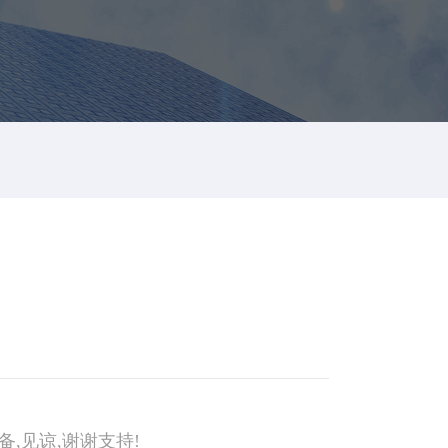
,见谅,谢谢支持!