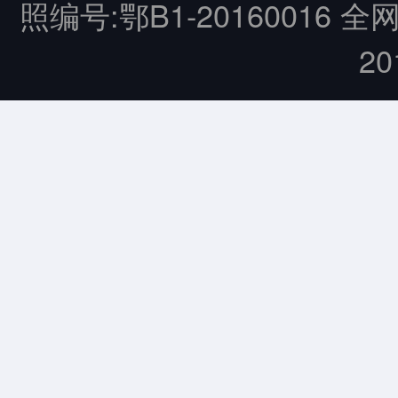
照编号:鄂B1-20160016 全
20