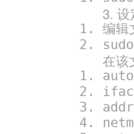
3. 
编辑文
sud
在该
aut
ifa
add
net