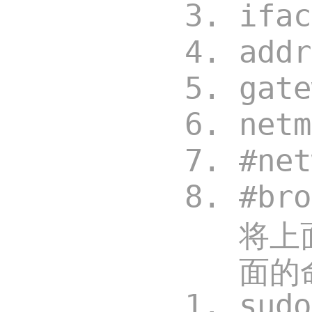
ifa
add
gat
net
#ne
#br
将上
面的
sud