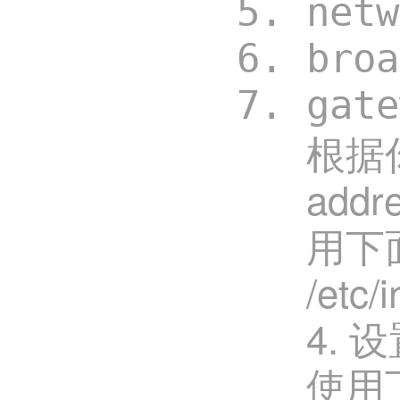
net
bro
gat
根据
addr
用下
/etc/
4. 
使用