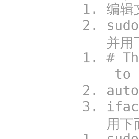
编辑文
sud
并用
# Th
to 
aut
ifa
用下
sud