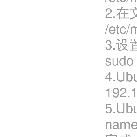
2.在
/etc/
3.设
sudo 
4.Ub
192.
5.Ub
nam