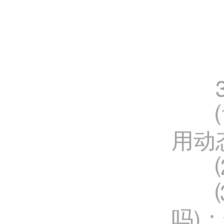
3、
⑴IP
用动
⑵Do
⑶In
吗)：