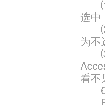
⑴比如
选中，
⑵再比
为不选
⑶注
Acc
看不
6、
FT