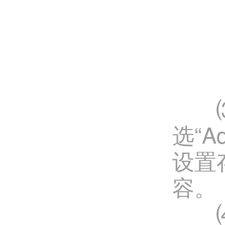
⑶设置
选“
设置
容。
⑷和