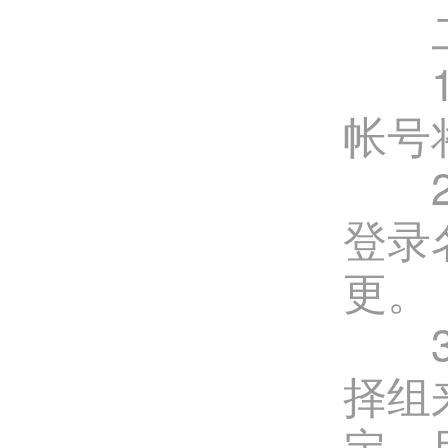
二、
1、D
帐号
2、
登录
更。
3、
择组
定，用