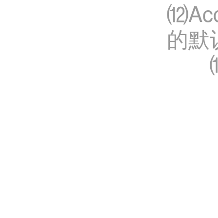
⑿Ac
的默认
⒀最