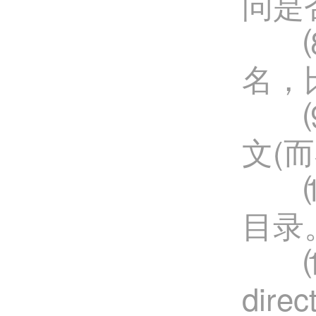
问是
⑻Ac
名，比
⑼P
文(
⑽Ho
目录
⑾Loc
dir