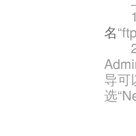
二、
1、比
名
“f
2、
Adm
导可
选“