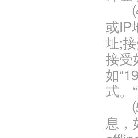
⑷IP
或IP
址;接受
接受如
如“1
式。“
⑸M
息，如“