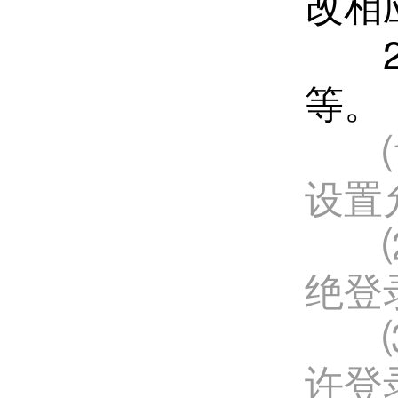
改相
2、
等。
⑴Ge
设置
⑵IP
绝登
⑶IP
许登