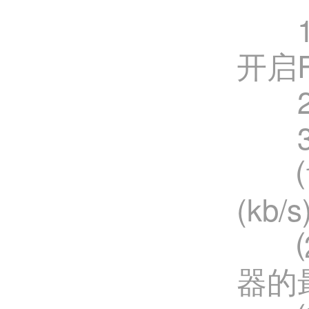
1、
开启
2、
3、S
⑴Ge
(kb/
⑵Ge
器的