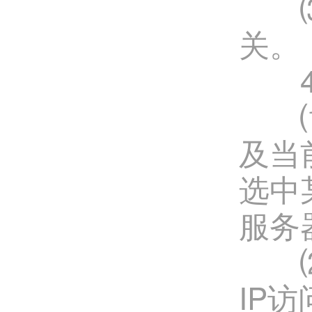
⑶G
关。
4、A
⑴U
及当前
选中某
服务
⑵B
IP