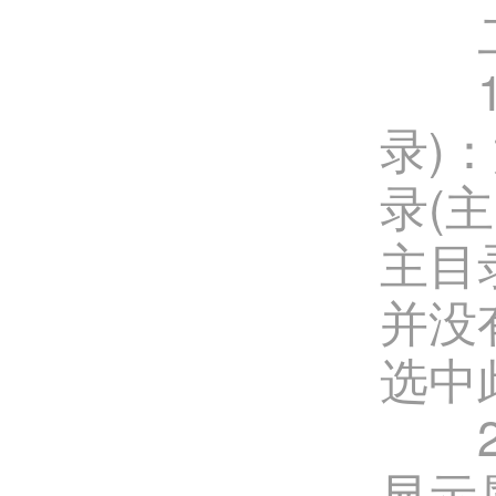
二、
1、L
录)
录(
主目
并没
选中
2、H
显示