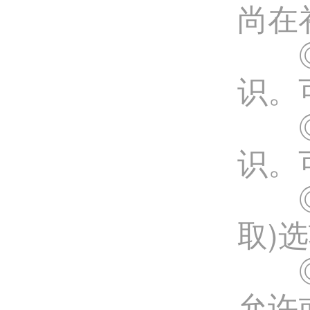
尚在
◎ 
识。
◎ 
识。
◎ 
取)
◎ 
允许