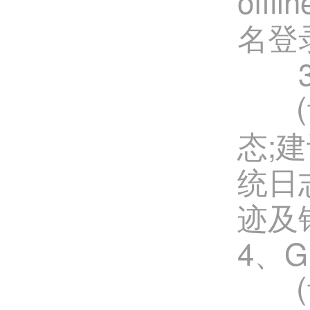
off
名登
3、A
⑴U
态;建
统日
迹及
4、G
⑴利