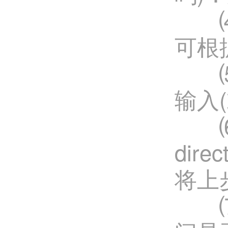
⑷Al
可根
⑸an
输入
⑹Loc
dir
将上
⑺Cr