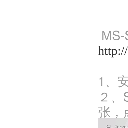
MS-
http:
1
、安
２、S
张，