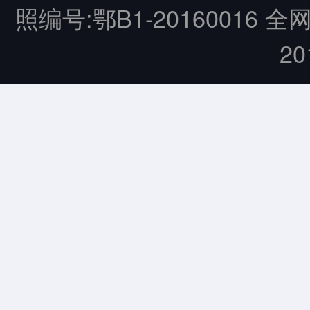
照编号:鄂B1-20160016 全
20