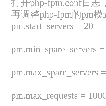
打开php-fpm.con
再调整php-fpm的pm模式
pm.start_servers = 20
pm.min_spare_servers =
pm.max_spare_servers =
pm.max_requests = 100