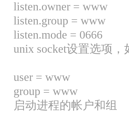
listen.owner = www
listen.group = www
listen.mode = 0666
unix socket设置
user = www
group = www
启动进程的帐户和组