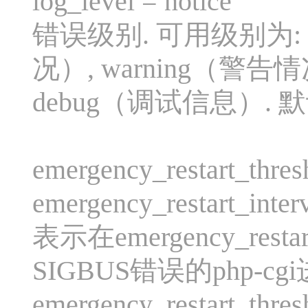
log_level = notice
错误级别. 可用级别为: a
况）, warning（警告
debug（调试信息）. 默认:
emergency_restart_thres
emergency_restart_inter
表示在emergency_res
SIGBUS错误的php-
emergency_restart