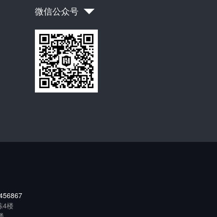
微信公众号
456867
栋4楼
楼