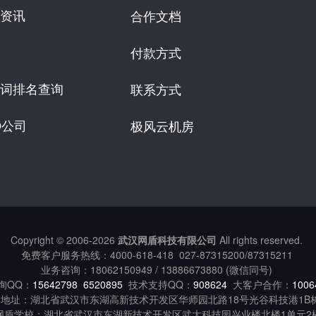
资讯
合作文档
付款方式
词排名查询
联系方式
O公司
极风云机房
Copyright © 2006-
2026
武汉网盾科技有限公司
All rights reserved.
免费客户服务热线：
4000-618-418
027-87315200/87315211
业务咨询：18062150949 / 13886673880 (微信同号)
询QQ：
15642798
6520895
技术支持QQ：
908624
大客户合作：
1006
地址：湖北省武汉市东湖高新技术开发区华师园北路18号光谷科技港1B
网盾学校：湖北省武汉市东湖新技术开发区武大科技园兴业楼北楼1单元2