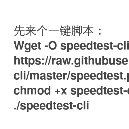
先来个一键脚本：
Wget -O speedtest-cl
https://raw.githubus
cli/master/speedtest.
chmod +x speedtest-c
./speedtest-cli