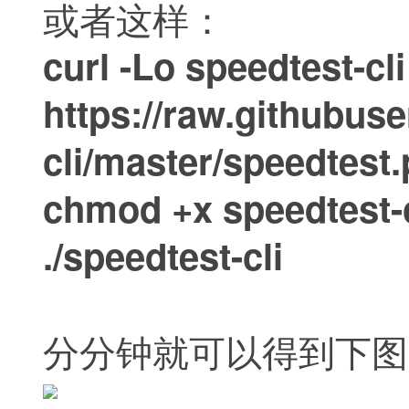
或者这样：
curl -Lo speedtest-cli
https://raw.githubus
cli/master/speedtest.
chmod +x speedtest-c
./speedtest-cli
分分钟就可以得到下图