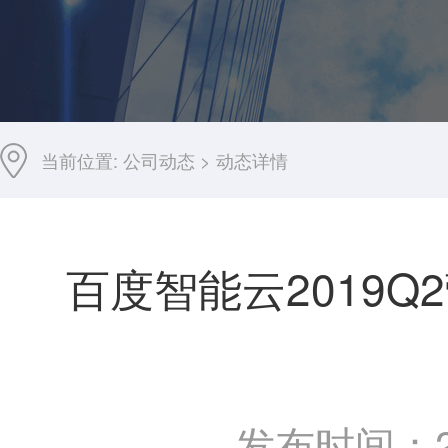
当前位置:
公司动态
>
动态详情
百度智能云2019Q
发布时间：201