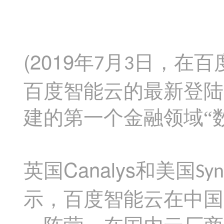
(2019
年
月
日，在百
7
3
百度智能云的最新登陆
建的第一个金融领域“
Canalys
英国
和美国
Syn
示，百度智能云在中国