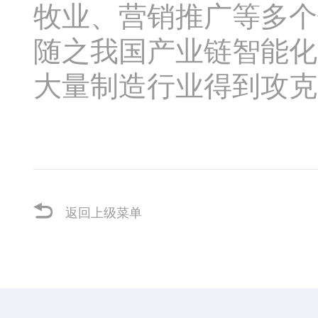
牧业、营销推广等多个
随之我国产业链智能化
大量制造行业得到攻克
返回上级菜单