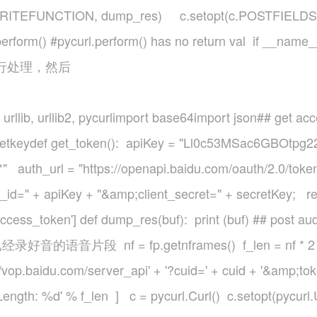
.WRITEFUNCTION, dump_res) c.setopt(c.POSTFIELDS
form() #pycurl.perform() has no return val if __nam
#进行处理，然后
llib, urllib2, pycurlimport base64import json## get ac
ef get_token(): apiKey = "Ll0c53MSac6GBOtpg22
auth_url = "https://openapi.baidu.com/oauth/2.0/toke
_id=" + apiKey + "&amp;client_secret=" + secretKey; res
access_token'] def dump_res(buf): print (buf) ## post au
录好音的语音片段 nf = fp.getnframes() f_len = nf * 2 au
op.baidu.com/server_api' + '?cuid=' + cuid + '&amp;to
ngth: %d' % f_len ] c = pycurl.Curl() c.setopt(pycurl.UR