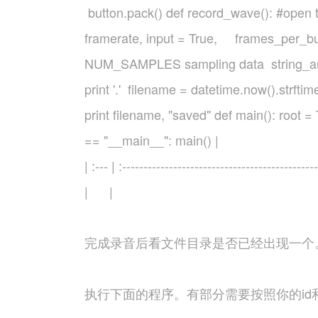
button.pack()
def record_wave(): #open t
framerate, input = True, frames_per_bu
NUM_SAMPLES sampling data string_au
print '.' filename = datetime.now().st
print filename, "saved" def main(): root 
== "__main__": main() |
| :--- | :----------------------------------------------
| | 
完成录音后看文件目录是否已经出现一个。
执行下面的程序。有部分需要按照你的id和