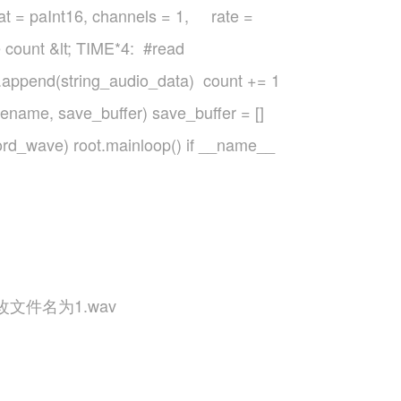
at = paInt16, channels = 1, rate =
 count &lt; TIME*4: #read
ppend(string_audio_data) count += 1
name, save_buffer) save_buffer = []
ecord_wave) root.mainloop() if __name__
件名为1.wav