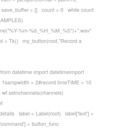
e_buffer = [] count = 0 while count
M_SAMPLES)
strftime("%Y-%m-%d_%H_%M_%S")+".wav"
ot = Tk() my_button(root,"Record a
from datetime import datetimeimport
 1sampwidth = 2#record timeTIME = 10
b') wf.setnchannels(channels)
ef
details label = Label(root) label['text'] =
n['command'] = button_func