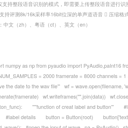
API仅支持整段语音识别的模式，即需要上传整段语音进行识
评测8k/16k采样率16bit位深的单声道语音  压缩格
言种类：中文（zh）、粤语（ct）、英文（en）
ort numpy as np from pyaudio import PyAudio,paInt16 fr
ms NUM_SAMPLES = 2000 framerate = 8000 channels = 1
ave the date to the wav file''' wf = wave.open(filename,
ate(framerate) wf.writeframes("".join(data)) wf.close
utton_func): '''''function of creat label and button''
() #label details button = Button(root) button['text
_wave(): #open the input of wave pa = PyAudio() str