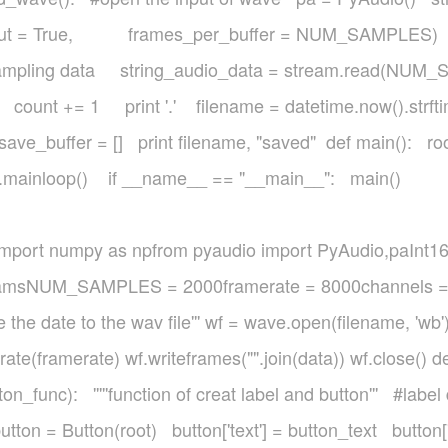
put = True, frames_per_buffer = NUM_SAMPLES) sav
mpling data string_audio_data = stream.read(NU
) count += 1 print '.' filename = datetime.now().
ave_buffer = [] print filename, "saved" def main(): ro
ot.mainloop() if __name__ == "__main__": main()
import numpy as npfrom pyaudio import PyAudio,paInt16
 paramsNUM_SAMPLES = 2000framerate = 8000channels =
e the date to the wav file''' wf = wave.open(filename, 'w
e(framerate) wf.writeframes("".join(data)) wf.close() d
n_func): '''''function of creat label and button''' #label 
utton = Button(root) button['text'] = button_text butto