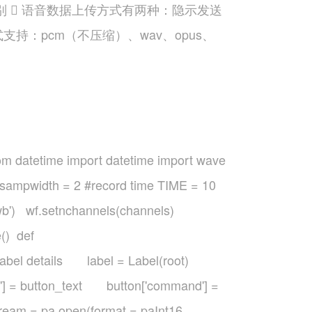
别  语音数据上传方式有两种：隐示发送
式支持：pcm（不压缩）、wav、opus、
om datetime import datetime import wave
 sampwidth = 2 #record time TIME = 10
 'wb') wf.setnchannels(channels)
() def
' #label details label = Label(root)
'] = button_text button['command'] =
eam = pa.open(format = paInt16,