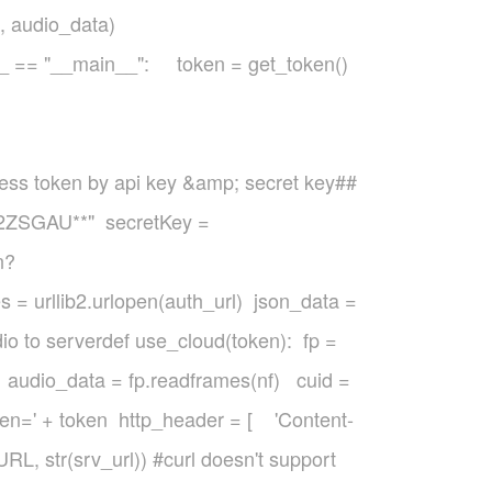
, audio_data)
e__ == "__main__": token = get_token()
cess token by api key &amp; secret key##
ZSGAU**" secretKey =
n?
 = urllib2.urlopen(auth_url) json_data =
dio to serverdef use_cloud(token): fp =
dio_data = fp.readframes(nf) cuid =
ken=' + token http_header = [ 'Content-
L, str(srv_url)) #curl doesn't support