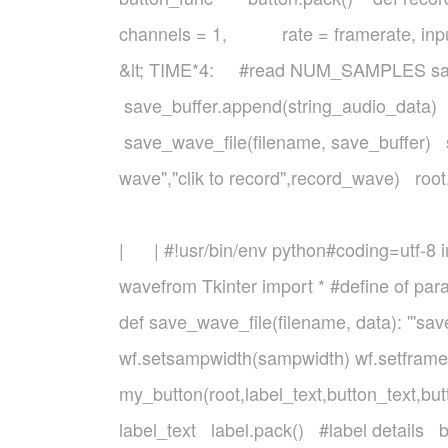
channels = 1, rate = framerate, in
&lt; TIME*4: #read NUM_SAMPLES sa
save_buffer.append(string_audio_data
save_wave_file(filename, save_buffer) s
wave","clik to record",record_wave) ro
| | #!usr/bin/env python#coding=utf-8 
wavefrom Tkinter import * #define of
def save_wave_file(filename, data): '''sav
wf.setsampwidth(sampwidth) wf.setframerat
my_button(root,label_text,button_text,butto
label_text label.pack() #label details b