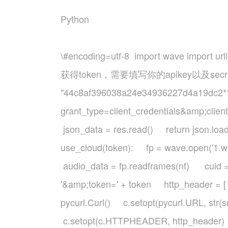
Python
\#encoding=utf-8 import wave import urll
获得token，需要填写你的apikey以及secretkey 
"44c8af396038a24e34936227d4a19dc2**" 
grant_type=client_credentials&amp;clien
json_data = res.read() return json.load
use_cloud(token): fp = wave.open
audio_data = fp.readframes(nf) cuid = 
'&amp;token=' + token http_header =
pycurl.Curl() c.setopt(pycurl.URL, st
c.setopt(c.HTTPHEADER, http_header)