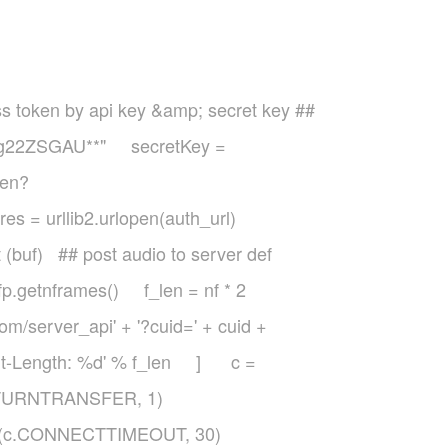
ess token by api key &amp; secret key ##
g22ZSGAU**" secretKey =
ken?
res = urllib2.urlopen(auth_url)
(buf) ## post audio to server def
etnframes() f_len = nf * 2
server_api' + '?cuid=' + cuid +
nt-Length: %d' % f_len ] c =
(c.RETURNTRANSFER, 1)
topt(c.CONNECTTIMEOUT, 30)