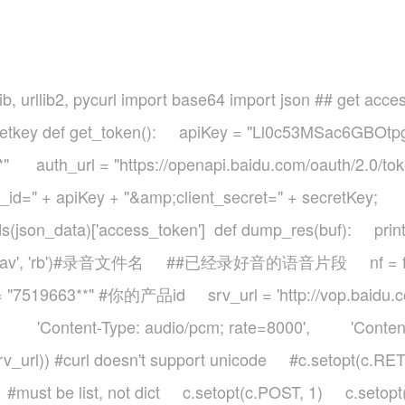
ib, urllib2, pycurl import base64 import json ## get acc
def get_token(): apiKey = "Ll0c53MSac6GBOtp
auth_url = "https://openapi.baidu.com/oauth/2.0/to
t_id=" + apiKey + "&amp;client_secret=" + secretKey; 
s(json_data)['access_token'] def dump_res(buf): print 
('1.wav', 'rb')#录音文件名 ##已经录好音的语音片段 nf = fp.g
"7519663**" #你的产品id srv_url = 'http://vop.baidu.com/
 [ 'Content-Type: audio/pcm; rate=8000', 'Conte
r(srv_url)) #curl doesn't support unicode #c.setopt
 #must be list, not dict c.setopt(c.POST, 1) c.se