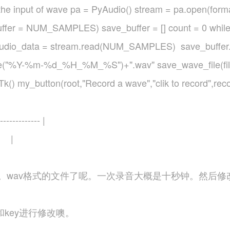
he input of wave pa = PyAudio() stream = pa.open(form
ffer = NUM_SAMPLES) save_buffer = [] count = 0 while
dio_data = stream.read(NUM_SAMPLES) save_buffer.a
rftime("%Y-%m-%d_%H_%M_%S")+".wav" save_wave_file(file
= Tk() my_button(root,"Record a wave","clik to record",r
------------- |
|
wav格式的文件了呢。一次录音大概是十秒钟。然后修改文
key进行修改噢。