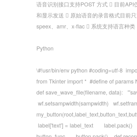
语音识别接口支持POST 方式  目前
和显示发送  原始语音的录音格式目前只支持
speex、amr、x-flac  系统支持语
Python
\#!usr/bin/env python #coding=utf-8 imp
from Tkinter import * #define of para
def save_wave_file(filename, data): '''s
wf.setsampwidth(sampwidth) wf.setframer
my_button(root,label_text,button_text,b
label['text'] = label_text label.pack
button_func button.pack()
def record