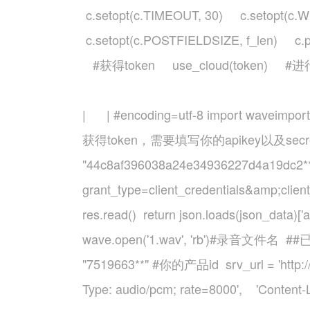
c.setopt(c.TIMEOUT, 30) c.setopt(c
c.setopt(c.POSTFIELDSIZE, f_len) c.per
#获得token use_cloud(token) 
| | #encoding=utf-8 import waveimport ur
获得token，需要填写你的apikey以及secretkeyd
"44c8af396038a24e34936227d4a19dc2**" 
grant_type=client_credentials&amp;client
res.read() return json.loads(json_data)['
wave.open('1.wav', 'rb')#录音文件名 ##已经
"7519663**" #你的产品id srv_url = 'http://v
Type: audio/pcm; rate=8000', 'Content-Le