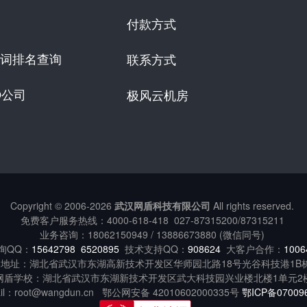
付款方式
词排名查询
联系方式
O公司
极风云机房
Copyright © 2006-
2026
武汉网盾科技有限公司
All rights reserved.
免费客户服务热线：
4000-618-418
027-87315200/87315211
业务咨询：18062150949 / 13886673880 (微信同号)
询QQ：
15642798
6520895
技术支持QQ：
908624
大客户合作：
1006
地址：湖北省武汉市东湖高新技术开发区华师园北路18号光谷科技港1B
网盾学校：湖北省武汉市东湖新技术开发区武大科技园兴业楼北楼1单元2
ail：root@wangdun.cn 鄂公网安备 42010602000335号
鄂ICP备07009