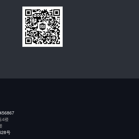
456867
栋4楼
楼
628号